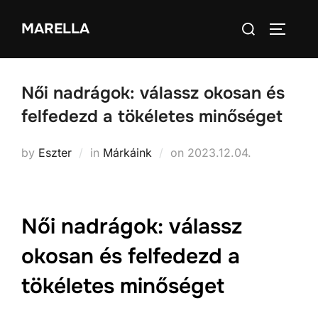
Skip
Search
MARELLA
to
TOGGLE
for:
content
Női nadrágok: válassz okosan és
felfedezd a tökéletes minőséget
Posted
by
Eszter
in
Márkáink
on
2023.12.04.
on
Női nadrágok: válassz
okosan és felfedezd a
tökéletes minőséget