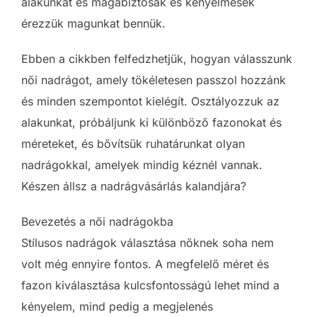
alakunkat és magabiztosak és kényelmesek
érezzük magunkat bennük.
Ebben a cikkben felfedzhetjük, hogyan válasszunk
női nadrágot, amely tökéletesen passzol hozzánk
és minden szempontot kielégít. Osztályozzuk az
alakunkat, próbáljunk ki különböző fazonokat és
méreteket, és bővítsük ruhatárunkat olyan
nadrágokkal, amelyek mindig kéznél vannak.
Készen állsz a nadrágvásárlás kalandjára?
Bevezetés a női nadrágokba
Stílusos nadrágok választása nőknek soha nem
volt még ennyire fontos. A megfelelő méret és
fazon kiválasztása kulcsfontosságú lehet mind a
kényelem, mind pedig a megjelenés