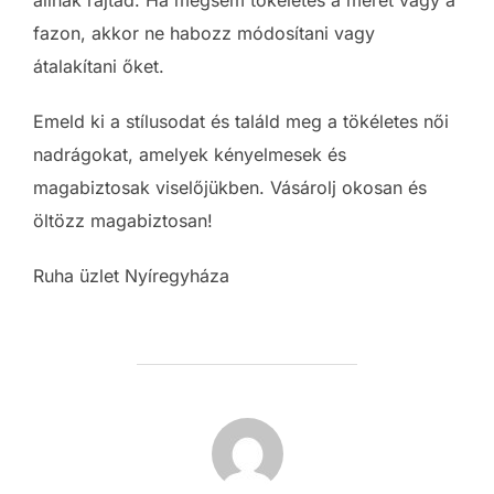
állnak rajtad. Ha mégsem tökéletes a méret vagy a
fazon, akkor ne habozz módosítani vagy
átalakítani őket.
Emeld ki a stílusodat és találd meg a tökéletes női
nadrágokat, amelyek kényelmesek és
magabiztosak viselőjükben. Vásárolj okosan és
öltözz magabiztosan!
Ruha üzlet Nyíregyháza
POST AUTHOR