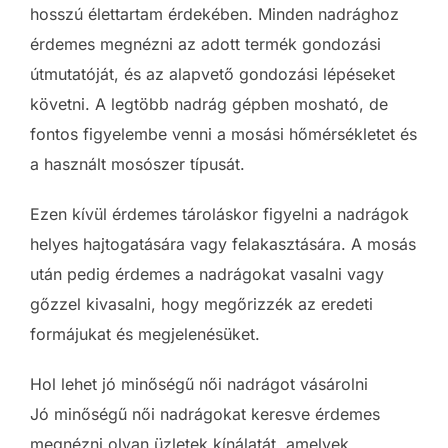
hosszú élettartam érdekében. Minden nadrághoz
érdemes megnézni az adott termék gondozási
útmutatóját, és az alapvető gondozási lépéseket
követni. A legtöbb nadrág gépben mosható, de
fontos figyelembe venni a mosási hőmérsékletet és
a használt mosószer típusát.
Ezen kívül érdemes tároláskor figyelni a nadrágok
helyes hajtogatására vagy felakasztására. A mosás
után pedig érdemes a nadrágokat vasalni vagy
gőzzel kivasalni, hogy megőrizzék az eredeti
formájukat és megjelenésüket.
Hol lehet jó minőségű női nadrágot vásárolni
Jó minőségű női nadrágokat keresve érdemes
megnézni olyan üzletek kínálatát, amelyek