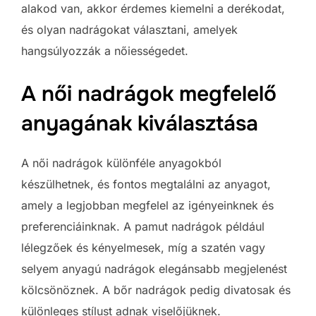
alakod van, akkor érdemes kiemelni a derékodat,
és olyan nadrágokat választani, amelyek
hangsúlyozzák a nőiességedet.
A női nadrágok megfelelő
anyagának kiválasztása
A női nadrágok különféle anyagokból
készülhetnek, és fontos megtalálni az anyagot,
amely a legjobban megfelel az igényeinknek és
preferenciáinknak. A pamut nadrágok például
lélegzőek és kényelmesek, míg a szatén vagy
selyem anyagú nadrágok elegánsabb megjelenést
kölcsönöznek. A bőr nadrágok pedig divatosak és
különleges stílust adnak viselőjüknek.